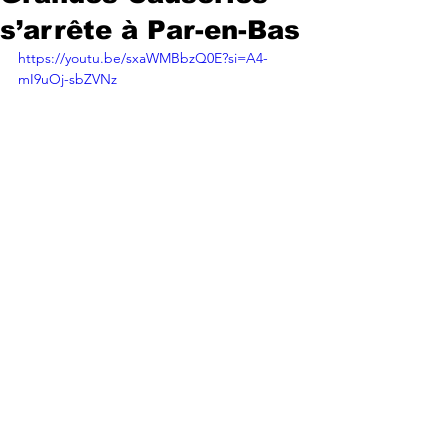
s’arrête à Par-en-Bas
https://youtu.be/sxaWMBbzQ0E?si=A4-
mI9uOj-sbZVNz